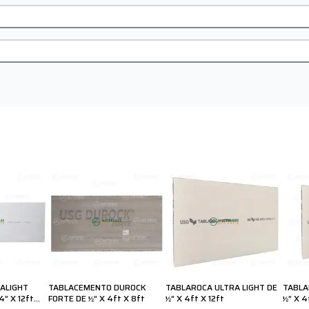
ALIGHT
TABLACEMENTO DUROCK
TABLAROCA ULTRA LIGHT DE
TABLA
4” X 12ft
FORTE DE ½” X 4ft X 8ft
½” X 4ft X 12ft
½” X 4