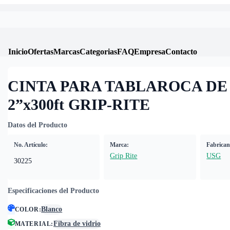
Inicio
Ofertas
Marcas
Categorias
FAQ
Empresa
Contacto
CINTA PARA TABLAROCA DE
2”x300ft GRIP-RITE
Datos del Producto
No. Artículo:
Marca:
Fabrican
Grip Rite
USG
30225
Especificaciones del Producto
Blanco
COLOR
:
Fibra de vidrio
MATERIAL
: