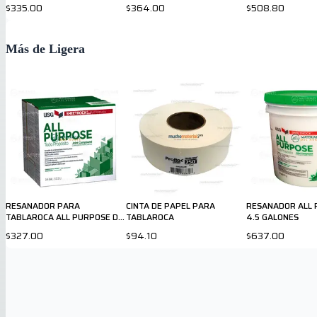
USG
$335.00
$364.00
$508.80
Más de Ligera
RESANADOR PARA
CINTA DE PAPEL PARA
RESANADOR ALL 
TABLAROCA ALL PURPOSE DE
TABLAROCA
4.5 GALONES
48 LB
$327.00
$94.10
$637.00