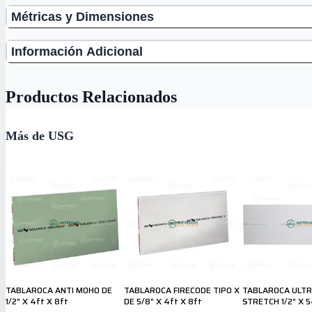
Métricas y Dimensiones
Información Adicional
Productos Relacionados
Más de USG
TABLAROCA ANTI MOHO DE
TABLAROCA FIRECODE TIPO X
TABLAROCA ULTR
1/2" X 4ft X 8ft
DE 5/8" X 4ft X 8ft
STRETCH 1/2" X 5