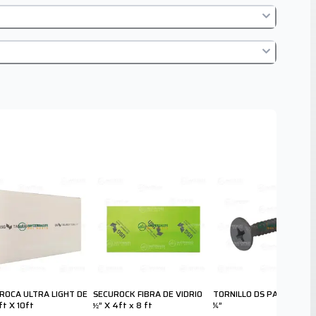
ROCA ULTRA LIGHT DE
SECUROCK FIBRA DE VIDRIO
TORNILLO DS PARA DUROC
ft X 10ft
½” X 4ft x 8 ft
¼”