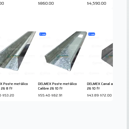
00
$860.00
$4,590.00
3
var.
3
var.
X Poste metálico
DELMEX Poste metálico
DELMEX Canal amarre Cali
e 26 8 ft
Calibre 26 10 ft
26 10 ft
0
-
$53.20
$55.40
-
$82.91
$43.89
-
$72.00