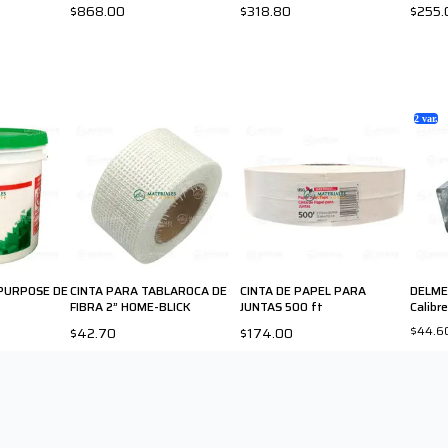
$868.00
$318.80
$255.
2
var.
PURPOSE DE
CINTA PARA TABLAROCA DE
CINTA DE PAPEL PARA
DELME
FIBRA 2” HOME-BLICK
JUNTAS 500 ft
Calibr
$44.6
$42.70
$174.00