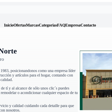
Inicio
Ofertas
Marcas
Categorias
FAQ
Empresa
Contacto
 Norte
ro
o
1983
, posicionandonos como una empresa líder
rucción y artículos para el hogar, contando con
calidad.
e tí y al alcance de sólo unos clic´s puedes
ra remodelar o acondicionar cualquier espacio de tu
vicio y calidad cuidando cada detaille para que
con nosotros.