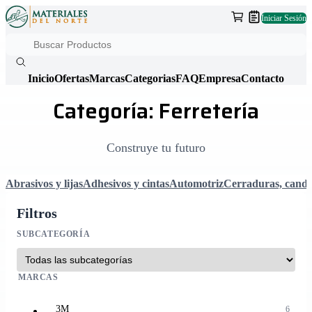
Iniciar Sesión
Inicio
Ofertas
Marcas
Categorias
FAQ
Empresa
Contacto
Categoría: Ferretería
Construye tu futuro
Abrasivos y lijas
Adhesivos y cintas
Automotriz
Cerraduras, canda
Filtros
SUBCATEGORÍA
MARCAS
3M
6