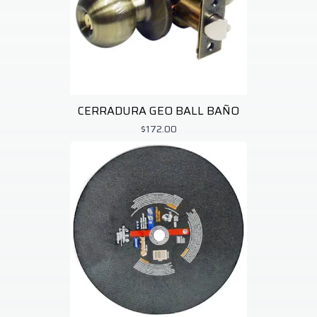
1
Tek Bond
1
Tf
2
Titebond
3
Truper
6
Ultra
3
Usg
1
Yale
1
CERRADURA GEO BALL BAÑO
$172.00