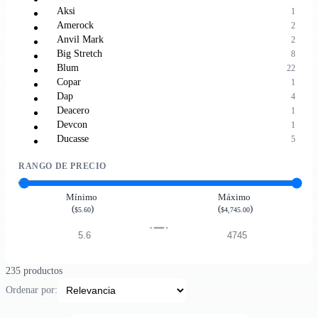
Aksi
1
Amerock
2
Anvil Mark
2
Big Stretch
8
Blum
22
Copar
1
Dap
4
Deacero
1
Devcon
1
Ducasse
5
Fiero
8
RANGO DE PRECIO
Fleet Charge
1
Fresh Home
1
Gemini
1
Mínimo
Máximo
(
)
(
)
Geo
9
$5.60
$4,745.00
Graco
1
Grip Rite
5
Herrasa
4
Hy Ko
7
235 productos
Iso-9000
1
Ordenar por:
Kasa Ware
25
Kasaware
1