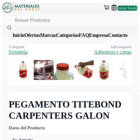
Iniciar Sesión
Inicio
Ofertas
Marcas
Categorias
FAQ
Empresa
Contacto
Categoría
Subcategoría
Ferretería
Adhesivos y cintas
PEGAMENTO TITEBOND
CARPENTERS GALON
Datos del Producto