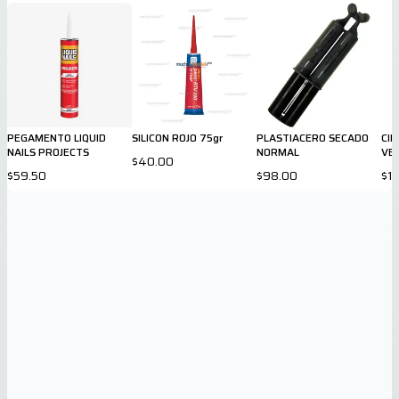
PEGAMENTO LIQUID
SILICON ROJO 75gr
PLASTIACERO SECADO
CI
NAILS PROJECTS
NORMAL
VER
$40.00
$59.50
$98.00
$1