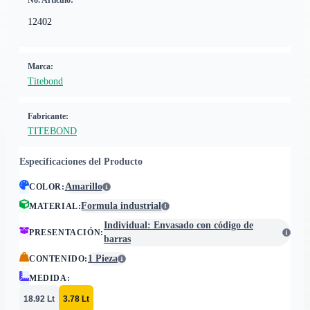
No. Artículo:
12402
Marca:
Titebond
Fabricante:
TITEBOND
Especificaciones del Producto
Amarillo
COLOR
:
Formula industrial
MATERIAL
:
Individual: Envasado con código de
PRESENTACIÓN
:
barras
1 Pieza
CONTENIDO
:
MEDIDA
:
18.92 Lt
3.78 Lt