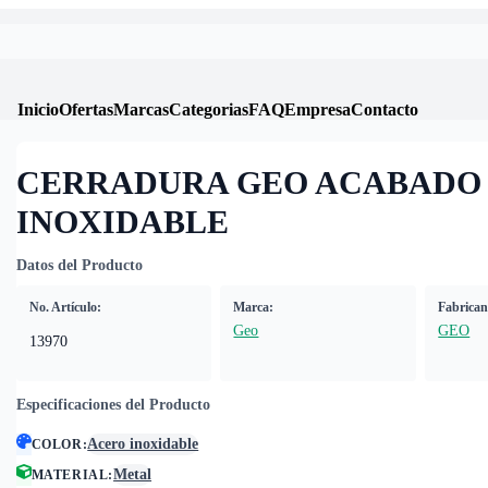
Inicio
Ofertas
Marcas
Categorias
FAQ
Empresa
Contacto
CERRADURA GEO ACABADO
INOXIDABLE
Datos del Producto
No. Artículo:
Marca:
Fabrican
Geo
GEO
13970
Especificaciones del Producto
Acero inoxidable
COLOR
:
Metal
MATERIAL
: