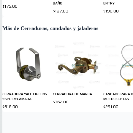
BAÑO
ENTRY
$175.00
$187.00
$190.00
Más de Cerraduras, candados y jaladeras
CERRADURA YALE EIFEL NS
CERRADURA DE MANIJA
CANDADO PARA BI
56PD RECAMARA
MOTOCICLETAS
$362.00
$618.00
$291.00