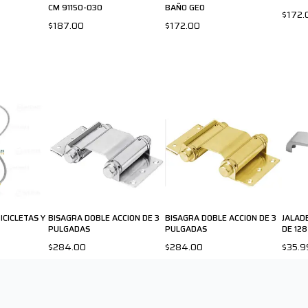
CM 91150-030
BAÑO GEO
$172.
$187.00
$172.00
CICLETAS Y
BISAGRA DOBLE ACCION DE 3
BISAGRA DOBLE ACCION DE 3
JALAD
PULGADAS
PULGADAS
DE 12
$284.00
$284.00
$35.9