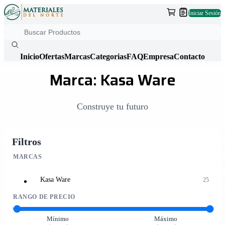
Iniciar Sesión
Inicio
Ofertas
Marcas
Categorias
FAQ
Empresa
Contacto
Marca: Kasa Ware
Construye tu futuro
Filtros
MARCAS
Kasa Ware
25
RANGO DE PRECIO
Mínimo
Máximo