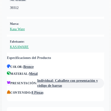
No. Artículo:
39312
Marca:
Kasa Ware
Fabricante:
KASAWARE
Especificaciones del Producto
Bronce
COLOR
:
Metal
MATERIAL
:
Individual: Caballete con presentación y
PRESENTACIÓN
:
código de barras
8 Piezas
CONTENIDO
: