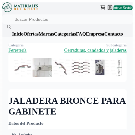
Iniciar Sesión
Inicio
Ofertas
Marcas
Categorias
FAQ
Empresa
Contacto
Categoría
Subcategoría
Ferretería
Cerraduras, candados y jaladeras
JALADERA BRONCE PARA
GABINETE
Datos del Producto