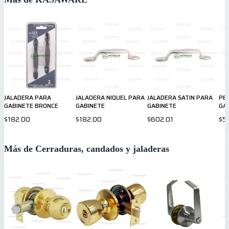
JALADERA PARA
JALADERA NIQUEL PARA
JALADERA SATIN PARA
PE
GABINETE BRONCE
GABINETE
GABINETE
GA
$182.00
$182.00
$602.01
$5
Más de Cerraduras, candados y jaladeras