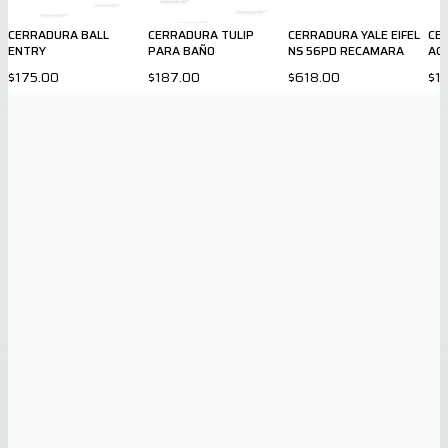
CERRADURA BALL
CERRADURA TULIP
CERRADURA YALE EIFEL
CE
ENTRY
PARA BAÑO
NS 56PD RECAMARA
AC
IN
$175.00
$187.00
$618.00
$1